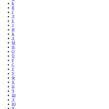
Б
В
Г
Д
Е
З
И
К
Л
М
Н
О
П
Р
С
Т
У
Ф
Х
Ц
Ч
Ш
Э
Ю
Я