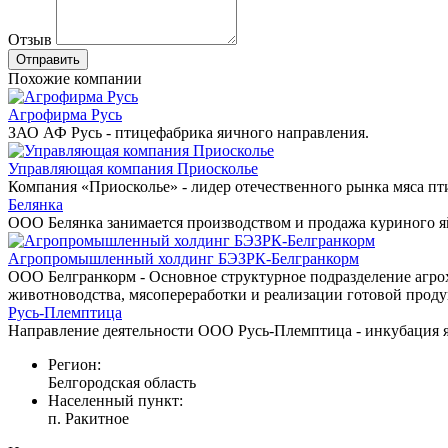
Отзыв
Похожие компании
Агрофирма Русь
ЗАО АФ Русь - птицефабрика яичного направления.
Управляющая компания Приосколье
Компания «Приосколье» - лидер отечественного рынка мяса п
Белянка
ООО Белянка занимается производством и продажа куриного я
Агропромышленный холдинг БЭЗРК-Белгранкорм
ООО Белгранкорм - Основное структурное подразделение агрох
животноводства, мясопереработки и реализации готовой прод
Русь-Племптица
Направление деятельности ООО Русь-Племптица - инкубация 
Регион:
Белгородская область
Населенный пункт:
п. Ракитное