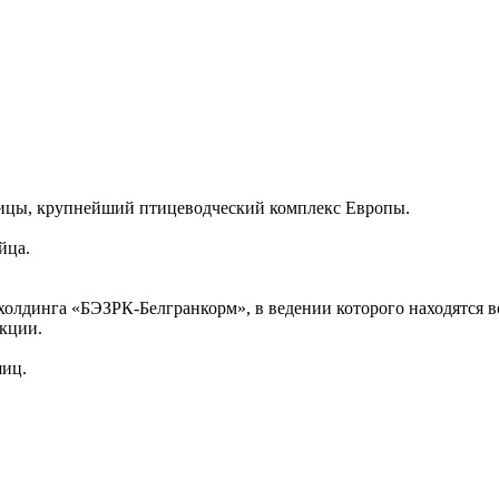
тицы, крупнейший птицеводческий комплекс Европы.
йца.
олдинга «БЭЗРК-Белгранкорм», в ведении которого находятся в
укции.
яиц.