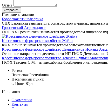
Отзыв
Похожие компании
Бэровская птицефабрика
СПХ Бэровская занимается производством куриных пищевых яи
Грозненский Агрохолдинг
ООО АХ Грозненский занимается производством пищевого кур
Крестьянское фермерское хозяйство Жайна
КФХ Жайна занимается производством сельскохозяйственной пр
Крестьянское фермерское хозяйство Демильханов Исмаил Алха
Основные направления деятельности ИП ГКФХ Демильханов И.
Крестьянское фермерское хозяйство Тевсиев Супьян Мовсаров
ГКФХ Тевсиев С.М. - птицефабрика бройлерного направления.
Регион:
Чеченская Республика
Населенный пункт:
с. Цоци-Юрт
Навигация
О компании
Контакты