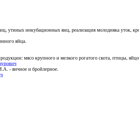
ц, утиных инкубационных яиц, реализация молодняка уток, кро
иного яйца.
одукции: мясо крупного и мелкого рогатого скота, птицы, яйцо
зурович
А. - яичное и бройлерное.
ич