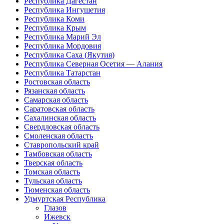
Республика Дагестан
Республика Ингушетия
Республика Коми
Республика Крым
Республика Марий Эл
Республика Мордовия
Республика Саха (Якутия)
Республика Северная Осетия — Алания
Республика Татарстан
Ростовская область
Рязанская область
Самарская область
Саратовская область
Сахалинская область
Свердловская область
Смоленская область
Ставропольский край
Тамбовская область
Тверская область
Томская область
Тульская область
Тюменская область
Удмуртская Республика
Глазов
Ижевск