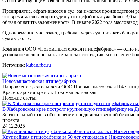
С соответствующим заявлением обратилась компания ООО «Мас
Предприятие, обратившееся в суд, занимается производством р
это время маслозавод отсудил у птицефабрики уже более 3,6 млн
обязал оплатить задолженность. В январе 2022 года маслозавод
Одновременно маслозавод требовал через суд признать банкрот
суммы долга.
Компания ООО «Новомышастовская птицефабрика» — одно из кр
уголовное дело о невыплате зарплат сотрудникам в течение бол
Источник:
kuban.rbc.ru
Новомышастовская птицефабрика
Направление деятельности ООО Новомышастовская ПФ: птицев
Краснодарский край ст. Новомышастовская
Похожие статьи
В Хабаровском крае построят крупнейшую птицефабрику на Да
Значительный шаг в обеспечении продовольственной безопасн
проекта.
24.12.2025
Крупнейшая птицефабрика за 50 лет открылась в Нижегородск