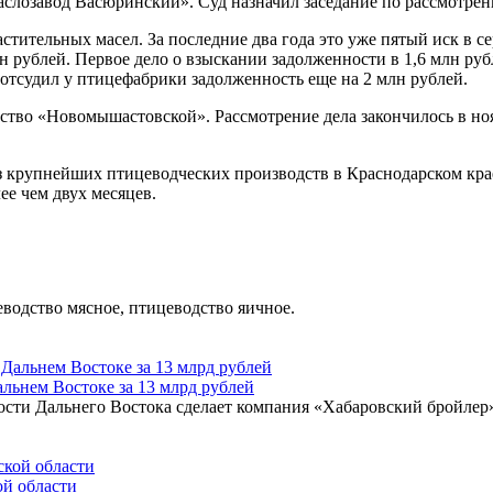
лозавод Васюринский». Суд назначил заседание по рассмотрени
астительных масел. За последние два года это уже пятый иск в 
 рублей. Первое дело о взыскании задолженности в 1,6 млн рубле
 отсудил у птицефабрики задолженность еще на 2 млн рублей.
ство «Новомышастовской». Рассмотрение дела закончилось в нояб
упнейших птицеводческих производств в Краснодарском крае. 
ее чем двух месяцев.
одство мясное, птицеводство яичное.
льнем Востоке за 13 млрд рублей
ости Дальнего Востока сделает компания «Хабаровский бройлер
ой области