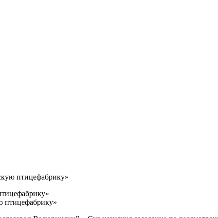
скую птицефабрику»
птицефабрику»